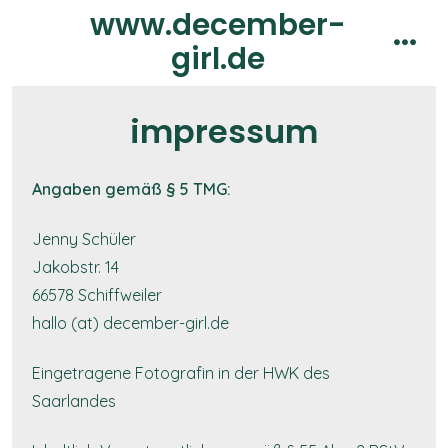
Skip
www.december-
to
girl.de
men
content
impressum
Angaben gemäß § 5 TMG:
Jenny Schüler
Jakobstr. 14
66578 Schiffweiler
hallo (at) december-girl.de
Eingetragene Fotografin in der HWK des
Saarlandes