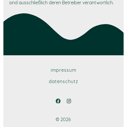
sind ausschließlich deren Betreiber verantwortlich.
impressum
datenschutz
Open
Open
Facebook
Instagram
© 2026
in
in